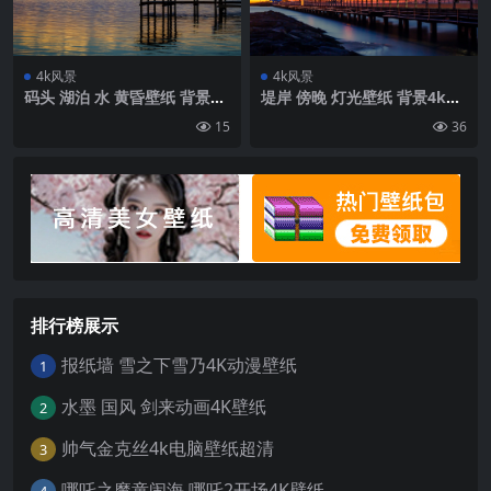
4k风景
4k风景
码头 湖泊 水 黄昏壁纸 背景4k
堤岸 傍晚 灯光壁纸 背景4k高
高清网
清网
15
36
排行榜展示
报纸墙 雪之下雪乃4K动漫壁纸
1
水墨 国风 剑来动画4K壁纸
2
帅气金克丝4k电脑壁纸超清
3
哪吒之魔童闹海 哪吒2开场4K壁纸
4