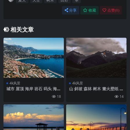
夏天
天空
树木
田野
草
分享
收藏
点赞(
0
)
相关文章
4k风景
4k风景
城市 屋顶 海岸 岩石 码头 海壁
山 斜坡 森林 树木 篝火壁纸 背
纸 背景4k高清网
景4k高清网
18
14