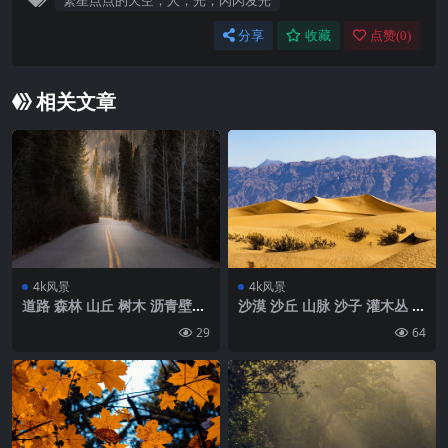
繁星点点的天空，人，光，闪闪发光
分享
收藏
点赞(
0
)
相关文章
4k风景
4k风景
道路 森林 山丘 树木 沥青壁纸
沙漠 沙丘 山脉 沙子 灌木丛 自
背景4k高清网
然壁纸 背景4k高清网
29
64