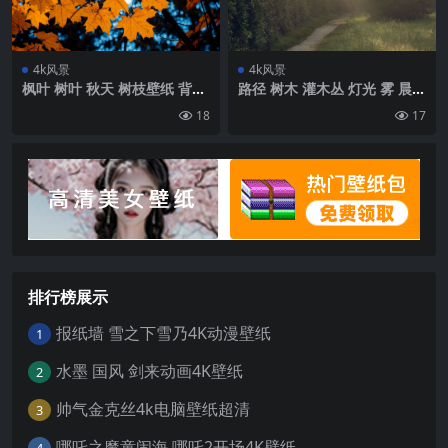
4k风景
4k风景
枫叶 树叶 秋天 树枝壁纸 背景
路径 树木 灌木丛 灯光 雾 晨间
4k高清网
壁纸 背景4k高清网
18
17
排行榜展示
报纸墙 雪之下雪乃4K动漫壁纸
1
水墨 国风 剑来动画4K壁纸
2
帅气金克丝4k电脑壁纸超清
3
哪吒之魔童闹海 哪吒2开场4K壁纸
4