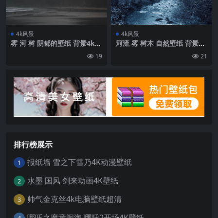
4k风景
4k风景
雾 河 树 阴郁的壁纸 背景4k高
河流 雾 树木 自然壁纸 背景4k
清网
高清网
19
21
排行榜展示
报纸墙 雪之下雪乃4K动漫壁纸
1
水墨 国风 剑来动画4K壁纸
2
帅气金克丝4k电脑壁纸超清
3
哪吒之魔童闹海 哪吒2开场4K壁纸
4