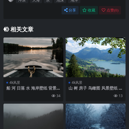
冲浪
大海
水
泡沫
海洋
分享
收藏
点赞(
0
)
相关文章
4k风景
4k风景
船 河 日落 水 海岸壁纸 背景4
山 树 房子 鸟瞰图 风景壁纸 背
k高清网
景4k高清网
34
13