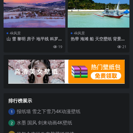
4k风景
4k风景
山 雪 黎明 房子 地平线 科罗拉
热带 海滩 船 天空壁纸 背景4k
多州 美国壁纸 背景4k高清网
高清网
19
21
排行榜展示
报纸墙 雪之下雪乃4K动漫壁纸
1
水墨 国风 剑来动画4K壁纸
2