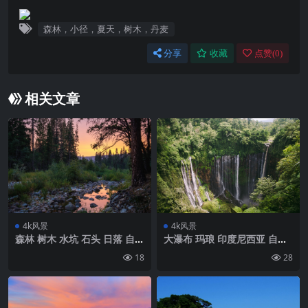
森林，小径，夏天，树木，丹麦
分享
收藏
点赞(
0
)
相关文章
4k风景
4k风景
森林 树木 水坑 石头 日落 自然
大瀑布 玛琅 印度尼西亚 自然
壁纸 背景4k高清网
水 湖 6k风景壁纸
18
28