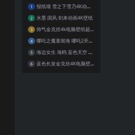
报纸墙 雪之下雪乃4K动漫壁纸
1
水墨 国风 剑来动画4K壁纸
2
帅气金克丝4k电脑壁纸超清
3
哪吒之魔童闹海 哪吒2开场4K壁纸
4
海边女生 海鸥 蓝色天空 4K壁纸
5
蓝色长发金克丝4K电脑壁纸
6