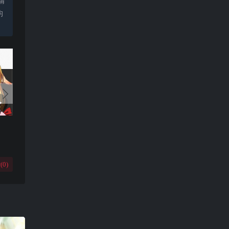
请
均
(
0
)