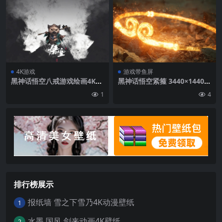
4K游戏
游戏带鱼屏
黑神话悟空八戒游戏绘画4K壁
黑神话悟空紧箍 3440×1440带
纸3840×2160
鱼屏壁纸 千月壁纸
1
4
排行榜展示
报纸墙 雪之下雪乃4K动漫壁纸
1
水墨 国风 剑来动画4K壁纸
2