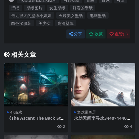
4k美女超高清大图片
写真壁纸
古装
古风
可爱
壁纸
壁纸图片
女生壁纸
好看的壁纸
最近很火的壁纸小姐姐
火辣美女壁纸
电脑壁纸
白色汉服装
美少女
高清壁纸
分享
收藏
点赞(
1
)
相关文章
4K游戏
游戏带鱼屏
《The Ascent The Back Stre
永劫无间李寻欢3440×1440带
ets》4K高清游戏壁纸3840×2
鱼屏游戏壁纸
2
4
160