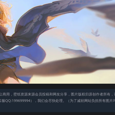
止商用，壁纸资源来源会员投稿和网友分享，图片版权归原创作者所有，
QQ:199699994），我们会尽快处理。（为了减轻网站负担所有图片