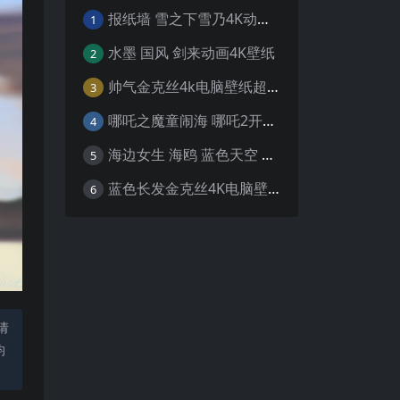
报纸墙 雪之下雪乃4K动漫壁纸
1
水墨 国风 剑来动画4K壁纸
2
帅气金克丝4k电脑壁纸超清
3
哪吒之魔童闹海 哪吒2开场4K壁纸
4
海边女生 海鸥 蓝色天空 4K壁纸
5
蓝色长发金克丝4K电脑壁纸
6
请
均