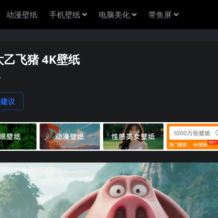
动漫壁纸
手机壁纸
电脑美化
带鱼屏
乙飞猪 4K壁纸
7
论建议