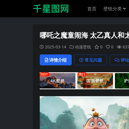
首页
壁纸分类
哪吒之魔童闹海 太乙真人和太
2025-03-14
动漫壁纸
0
0
63
详情介绍
常见问题
评