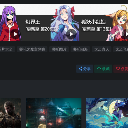
图片大全
哪吒之魔童降临
哪吒图片
哪吒闹海
太乙真人
太乙飞
分享
收藏
点赞