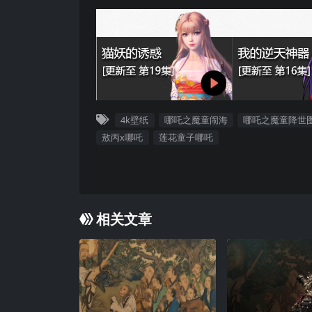
4k壁纸
哪吒之魔童闹海
哪吒之魔童降世
敖丙x哪吒
莲花童子哪吒
相关文章