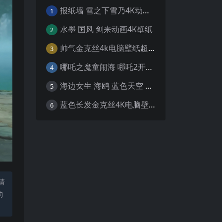
报纸墙 雪之下雪乃4K动漫壁纸
1
水墨 国风 剑来动画4K壁纸
2
帅气金克丝4k电脑壁纸超清
3
哪吒之魔童闹海 哪吒2开场4K壁纸
4
海边女生 海鸥 蓝色天空 4K壁纸
5
蓝色长发金克丝4K电脑壁纸
6
请
均