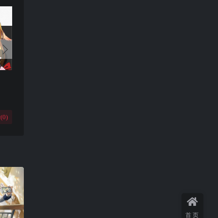
(
0
)
首页