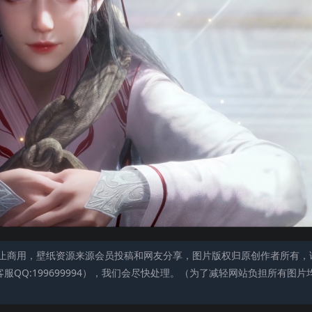
止商用，壁纸资源来源会员投稿和网友分享，图片版权归原创作者所有，
QQ:199699994），我们会尽快处理。（为了减轻网站负担所有图片