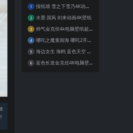
报纸墙 雪之下雪乃4K动漫壁纸
1
水墨 国风 剑来动画4K壁纸
2
帅气金克丝4k电脑壁纸超清
3
哪吒之魔童闹海 哪吒2开场4K壁纸
4
海边女生 海鸥 蓝色天空 4K壁纸
5
蓝色长发金克丝4K电脑壁纸
6
请
均