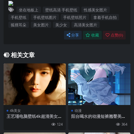
坐在地板上
壁纸高清 手机壁纸
性感美女图片
手机壁纸
手机壁纸图片
手机壁纸照片
拿着手机自拍
狐狸耳朵
美女图片
美少女
高清美女图片
分享
收藏
点赞(
0
)
相关文章
4k美女
动漫
王艺瑾电脑壁纸4k超清美女图
阳台喝水的动漫短裤翘臀美少
片
女高清手机壁纸图片
124
364