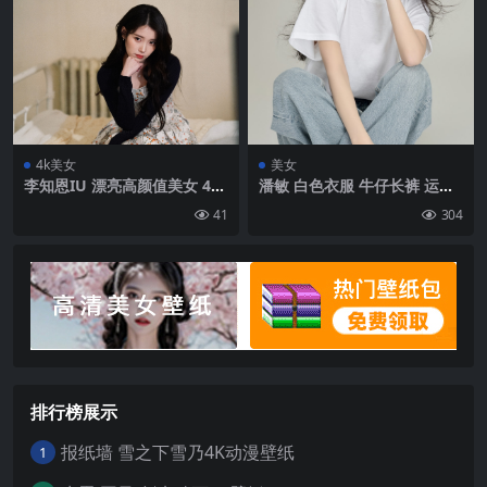
4k美女
美女
李知恩IU 漂亮高颜值美女 4K
潘敏 白色衣服 牛仔长裤 运动
壁纸
鞋美女4k手机壁纸竖屏
41
304
排行榜展示
报纸墙 雪之下雪乃4K动漫壁纸
1