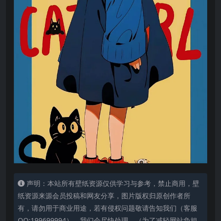
声明：本站所有壁纸资源仅供学习与参考，禁止商用，壁
纸资源来源会员投稿和网友分享，图片版权归原创作者所
有，请勿用于商业用途，若有侵权问题敬请告知我们（客服
QQ:199699994），我们会尽快处理。（为了减轻网站负担