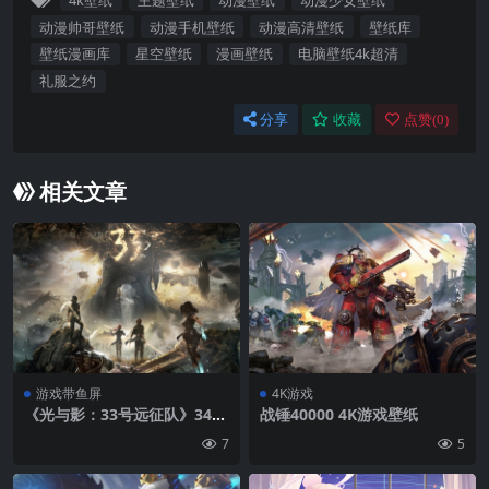
动漫帅哥壁纸
动漫手机壁纸
动漫高清壁纸
壁纸库
壁纸漫画库
星空壁纸
漫画壁纸
电脑壁纸4k超清
礼服之约
分享
收藏
点赞(
0
)
相关文章
游戏带鱼屏
4K游戏
《光与影：33号远征队》3440
战锤40000 4K游戏壁纸
×1440带鱼屏游戏壁纸
7
5