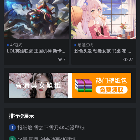
4K游戏
动漫壁纸
LOL英雄联盟 王国机神 斯卡
粉色头发 动漫女孩 书桌 花 窗
纳 8K游戏壁纸
户 云 4k动漫壁纸
7
37
排行榜展示
报纸墙 雪之下雪乃4K动漫壁纸
1
水墨 国风 剑来动画4K壁纸
2