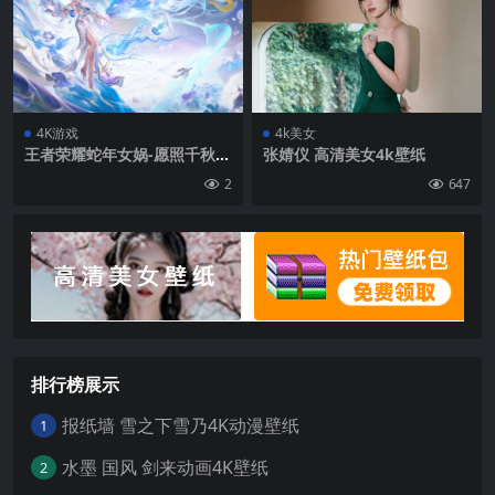
4K游戏
4k美女
王者荣耀蛇年女娲-愿照千秋盛
张婧仪 高清美女4k壁纸
4K超高清壁纸无水印
2
647
排行榜展示
报纸墙 雪之下雪乃4K动漫壁纸
1
水墨 国风 剑来动画4K壁纸
2