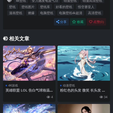
4k壁纸
全力施发龟波气功
动漫壁纸
动漫高清壁纸
壁纸
壁纸图片
壁纸库
好看的壁纸
悟空赛亚人
漫画壁纸
燃爆
电脑壁纸
电脑壁纸4k超清
高清壁纸
分享
收藏
点赞(
0
)
相关文章
4K游戏
动漫壁纸
英雄联盟 LOL 告白气球格温 4
粉红色的头发 微笑 长头发 闭
K游戏壁纸3840×2160
着眼睛 亲爱的FranXX 零两Fr
4
34
anXX(亲爱的) 泳装 角 大海 游
泳 动漫女孩 动漫 动漫截图 在
水里 水 整体泳装| 1920 x108
0