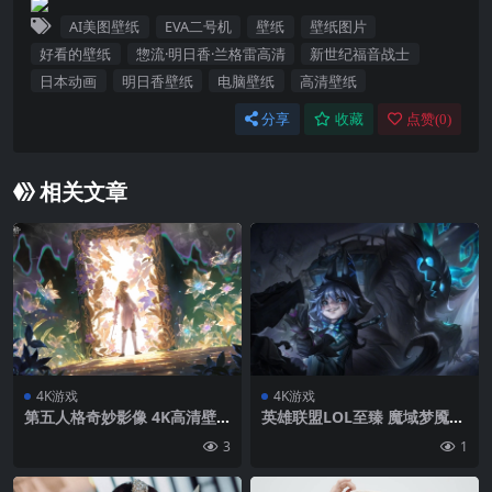
AI美图壁纸
EVA二号机
壁纸
壁纸图片
好看的壁纸
惣流·明日香·兰格雷高清
新世纪福音战士
日本动画
明日香壁纸
电脑壁纸
高清壁纸
分享
收藏
点赞(
0
)
相关文章
4K游戏
4K游戏
第五人格奇妙影像 4K高清壁
英雄联盟LOL至臻 魔域梦魇
纸 3840×2160
泽丽4K游戏壁纸3840×2160
3
1