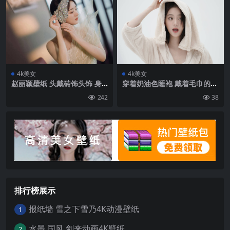
4k美女
4k美女
赵丽颖壁纸 头戴砖饰头饰 身
穿着奶油色睡袍 戴着毛巾的欧
着白裙的赵丽颖优雅写真壁纸
阳娜娜长大嘴巴表情壁纸图片
242
38
图片
排行榜展示
报纸墙 雪之下雪乃4K动漫壁纸
1
水墨 国风 剑来动画4K壁纸
2