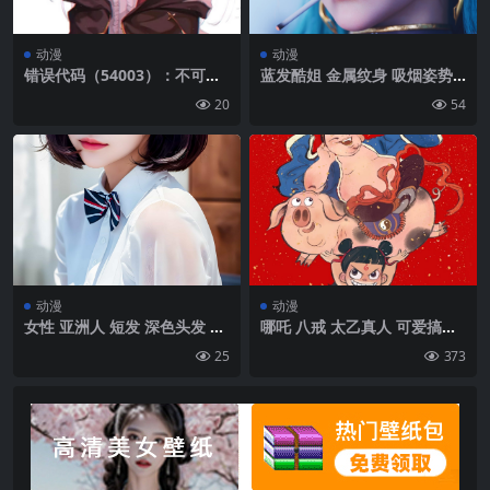
动漫
动漫
错误代码（54003）：不可预
蓝发酷姐 金属纹身 吸烟姿势
知的错误 请登陆http://www.
超A 壁纸来袭
20
54
sizuo.org/locoy-baidutrans
api.html查看解决方案。
动漫
动漫
女性 亚洲人 短发 深色头发 观
哪吒 八戒 太乙真人 可爱搞笑
看者 女学生 AI艺术 领结 肖像
5K手机壁纸竖屏
25
373
展示 校服|4608×9216