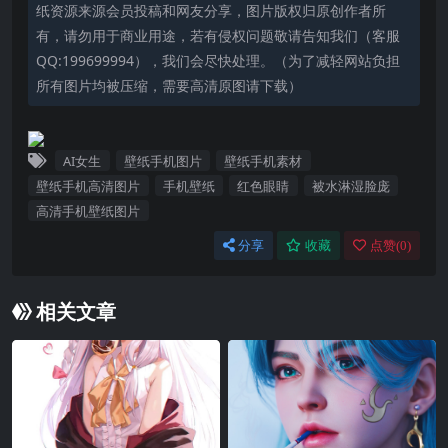
纸资源来源会员投稿和网友分享，图片版权归原创作者所
有，请勿用于商业用途，若有侵权问题敬请告知我们（客服
QQ:199699994），我们会尽快处理。（为了减轻网站负担
所有图片均被压缩，需要高清原图请下载）
AI女生
壁纸手机图片
壁纸手机素材
壁纸手机高清图片
手机壁纸
红色眼睛
被水淋湿脸庞
高清手机壁纸图片
分享
收藏
点赞(
0
)
相关文章