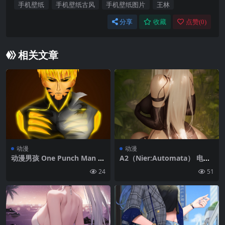
手机壁纸
手机壁纸古风
手机壁纸图片
王林
分享
收藏
点赞(
0
)
相关文章
动漫
动漫
动漫男孩 One Punch Man G
A2（Nier:Automata） 电子
enos 简单背景 肖像展示 极简
游戏角色 长发 luminyu ass
24
51
主义|950×1900
Nier:AAutomata 电子游戏
电子游戏女孩 粉丝艺术 动漫
动漫女孩 2D 艺术品 绘画 肖像
展示 肘部手套 草|3390×5408