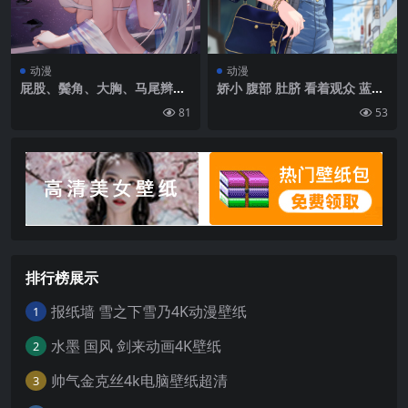
动漫
动漫
屁股、鬓角、大胸、马尾辫、
娇小 腹部 肚脐 看着观众 蓝头
长发、看着观众、动漫、动漫
发 蓝眼睛 站着 动漫 动漫女孩
81
53
女孩、肖像展示、水、树叶、
数字艺术 艺术品 2D Pixiv 裸
比基尼、尖耳朵、脸红、星
露的腹部 肖像展示 钱包 天空
星、棕榈树、阳台、晚上、银
建筑 太阳镜 时钟 阳光 Hoshi
河、海滩|2400×4308
machi Suisei Hololive | 108
0×1920
排行榜展示
报纸墙 雪之下雪乃4K动漫壁纸
1
水墨 国风 剑来动画4K壁纸
2
帅气金克丝4k电脑壁纸超清
3