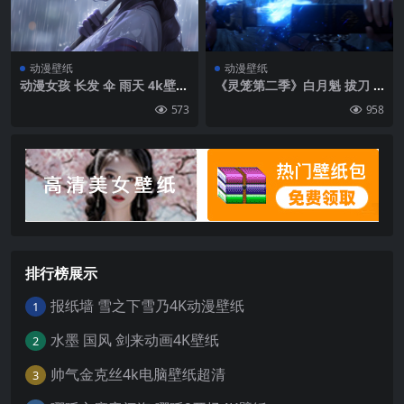
动漫壁纸
动漫壁纸
动漫女孩 长发 伞 雨天 4k壁纸
《灵笼第二季》白月魁 拔刀 4
高清电脑壁纸
K壁纸
573
958
排行榜展示
报纸墙 雪之下雪乃4K动漫壁纸
1
水墨 国风 剑来动画4K壁纸
2
帅气金克丝4k电脑壁纸超清
3