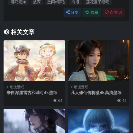
哪吒闹海
敖丙
敖丙x哪吒
海报
莲花童子哪吒
分享
收藏
点赞(
0
)
相关文章
动漫壁纸
动漫壁纸
来自深渊雷古和莉可4k壁纸
凡人修仙传梅凝4k高清壁纸
64
42