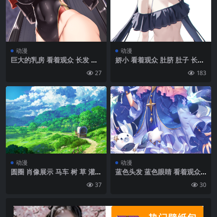
动漫
动漫
巨大的乳房 看着观众 长发 一
娇小 看着观众 肚脐 肚子 长发
只眼睛上方的头发 大腿 恶魔
猫女 动漫 动漫女孩 数字艺术
27
183
动漫女孩 胸部 ecchi 比基尼
艺术品 Pixiv 肖像 肖像展示
比基尼盔甲 肖像展示 长筒袜
裸露腹部 2D 比基尼 比基尼上
角 Friedrich der Grosse Azu
衣 比基尼下装 双尾 极简主义
r Lane|800×1422
白色背景 简单背景 猫耳朵|25
29×3996
动漫
动漫
圆圈 肖像展示 马车 树 草 灌木
蓝色头发 蓝色眼睛 看着观众
天空 小路 云 积云 花朵 斑驳的
长发 肖像展示 动漫女孩 双尾
37
30
阳光 马 风景 自然 户外 道路
脸红 明星眼睛 手套 无指手套
城镇 山丘 围栏 岩石|1205×19
雪花 连衣裙 Vocaloid Hatsu
20
ne Miku | 1080×2160