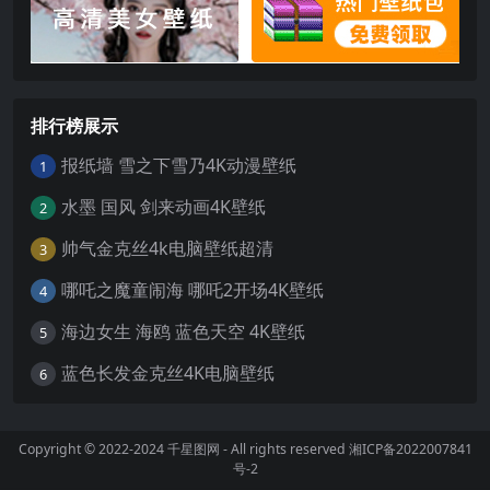
排行榜展示
报纸墙 雪之下雪乃4K动漫壁纸
1
水墨 国风 剑来动画4K壁纸
2
帅气金克丝4k电脑壁纸超清
3
哪吒之魔童闹海 哪吒2开场4K壁纸
4
海边女生 海鸥 蓝色天空 4K壁纸
5
蓝色长发金克丝4K电脑壁纸
6
Copyright © 2022-2024
千星图网
- All rights reserved
湘ICP备2022007841
号-2