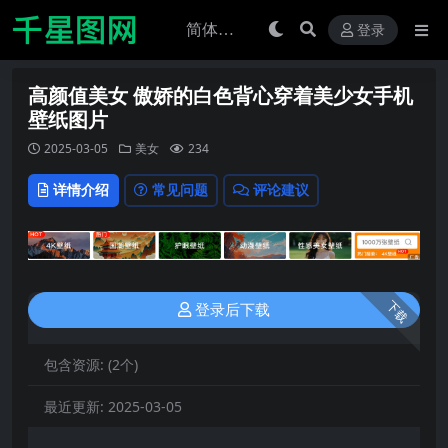
登录
高颜值美女 傲娇的白色背心穿着美少女手机
壁纸图片
2025-03-05
美女
234
详情介绍
常见问题
评论建议
下载
登录后下载
包含资源:
(2个)
最近更新:
2025-03-05