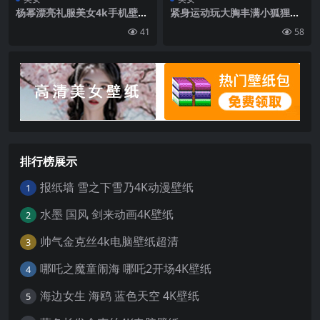
杨幂漂亮礼服美女4k手机壁纸
紧身运动玩大胸丰满小狐狸美
竖屏
女图片手机壁纸
41
58
排行榜展示
报纸墙 雪之下雪乃4K动漫壁纸
1
水墨 国风 剑来动画4K壁纸
2
帅气金克丝4k电脑壁纸超清
3
哪吒之魔童闹海 哪吒2开场4K壁纸
4
海边女生 海鸥 蓝色天空 4K壁纸
5