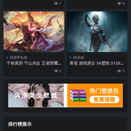
清无水印海报4K壁纸
壁纸3840×2160
1
4
游戏带鱼屏
4K游戏
干将莫邪 千山共赴 王者荣耀 3
希里 游戏美女 5K壁纸 5120×
440×1440带鱼屏壁纸
2880
2
5
排行榜展示