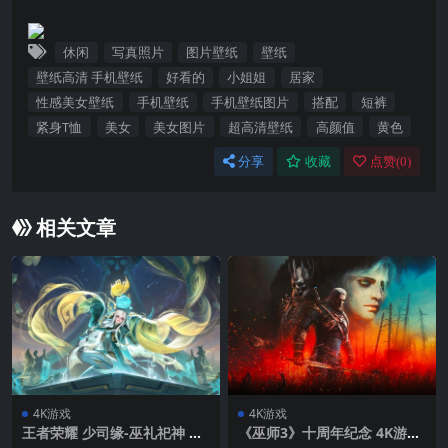
休闲
写真照片
图片壁纸
壁纸
壁纸高清 手机壁纸
好看的
小姐姐
居家
性感美女壁纸
手机壁纸
手机壁纸图片
搭配
短裤
紧身T恤
美女
美女图片
超高清壁纸
高颜值
黄色
分享
收藏
点赞(
0
)
相关文章
4K游戏
4K游戏
王者荣耀 少司缘-巫礼祀神 高
《巫师3》十周年纪念 4K游戏