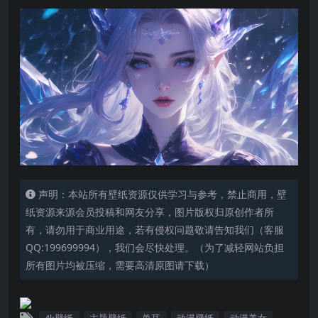
声明：本站所有壁纸资源仅供学习与参考，禁止商用，壁
纸资源来源会员投稿和网友分享，图片版权归原创作者所
有，请勿用于商业用途，若有侵权问题敬请告知我们（客服
QQ:199699994），我们会尽快处理。（为了减轻网站负担
所有图片均被压缩，需要高清原图请下载）