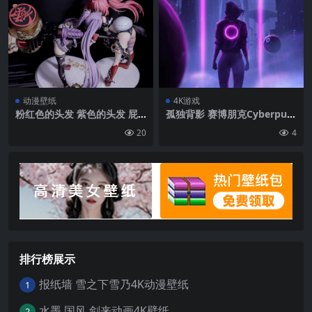
子的耳朵 兔子的女孩 紧身连
衣裤 紧身衣裤 白色的紧身衣
裤 白色的紧身连衣裤 连裤袜
白色的连裤袜 高跟鞋 动物的
耳朵 Skindentation 大腿皮
带 明星的眼睛| 2560 x1440
像素
动漫壁纸
4K游戏
粉红色的头发 紫色的头发 屁
孤独背影 赛博朋克Cyberpun
股 Milim纳瓦 Naoe Kanetsu
k 4K壁纸
20
4
gu 人物 Hyakka Ryouran武
士女孩 岁Shitara黏液达塔肯
动漫女孩| 3840 x2160
排行榜展示
报纸墙 雪之下雪乃4K动漫壁纸
1
水墨 国风 剑来动画4K壁纸
2