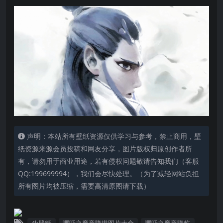
声明：本站所有壁纸资源仅供学习与参考，禁止商用，壁
纸资源来源会员投稿和网友分享，图片版权归原创作者所
有，请勿用于商业用途，若有侵权问题敬请告知我们（客服
QQ:199699994），我们会尽快处理。（为了减轻网站负担
所有图片均被压缩，需要高清原图请下载）