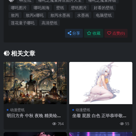
4k壁纸
哪吒之魔童降世图片大全
哪吒之魔童降临
哪吒图片
哪吒闹海
壁纸
壁纸图片
好看的壁纸
敖丙
敖丙x哪吒
敖丙水墨画
水墨画
电脑壁纸
莲花童子哪吒
高清壁纸
分享
收藏
点赞(
0
)
相关文章
动漫壁纸
动漫壁纸
明日方舟 中秋 夜晚 精美绘画
坐着 屁股 白色 正毕恭毕敬地
4k动漫壁纸
讨好来临Hiki Niito 辫子 动漫
764
55
动漫女孩 视频游戏的女孩 简
单的背景 白色背景 蓝色 Manj
uu(蓝色线) Le马林(蓝色线) 兔