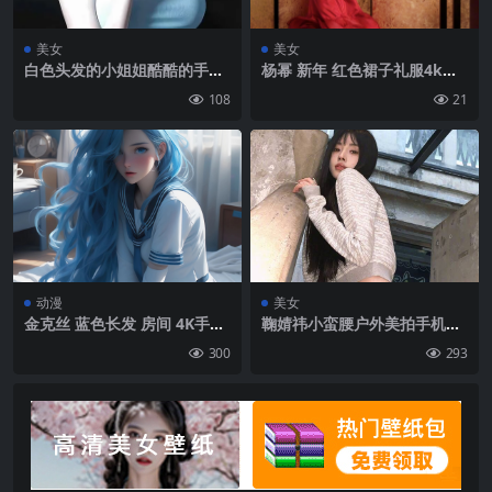
美女
美女
白色头发的小姐姐酷酷的手机
杨幂 新年 红色裙子礼服4k美
壁纸
女手机壁纸
108
21
动漫
美女
金克丝 蓝色长发 房间 4K手机
鞠婧祎小蛮腰户外美拍手机壁
壁纸
纸图片
300
293