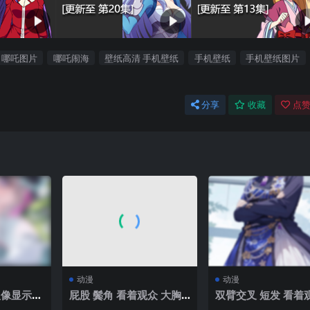
哪吒图片
哪吒闹海
壁纸高清 手机壁纸
手机壁纸
手机壁纸图片
分享
收藏
点赞
动漫
动漫
人像显示|1
屁股 鬓角 看着观众 大胸
双臂交叉 短发 看着
部 湿漉漉的身体 Cherry
站着 动漫 动漫女孩