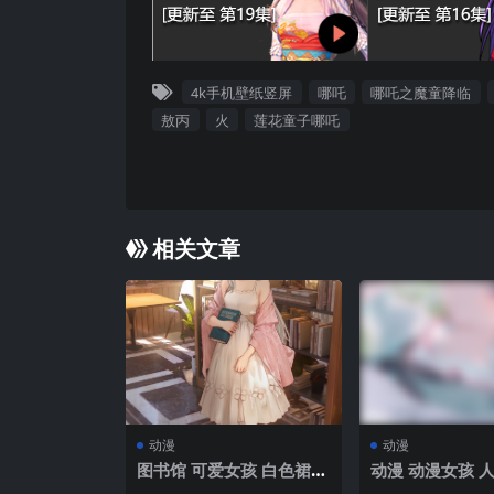
4k手机壁纸竖屏
哪吒
哪吒之魔童降临
敖丙
火
莲花童子哪吒
相关文章
动漫
动漫
图书馆 可爱女孩 白色裙子
动漫 动漫女孩 
4k手机壁纸竖屏动漫
080×1920