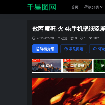
首页
壁纸分类
敖丙 哪吒 火 4k手机壁纸竖
2025-02-20
动漫
0
1
182
详情介绍
常见问题
评