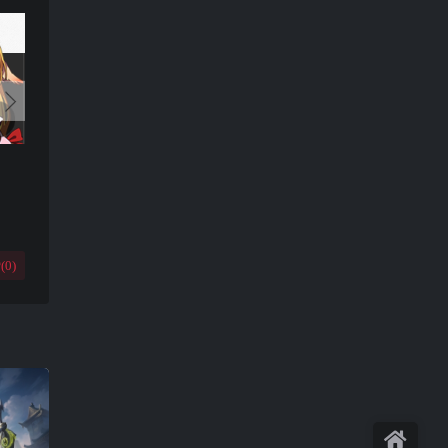
(
0
)