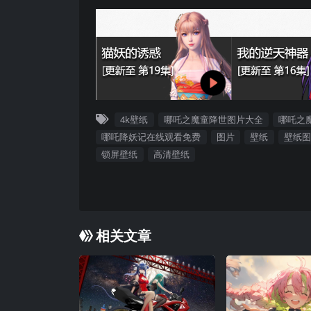
4k壁纸
哪吒之魔童降世图片大全
哪吒之
哪吒降妖记在线观看免费
图片
壁纸
壁纸图
锁屏壁纸
高清壁纸
相关文章