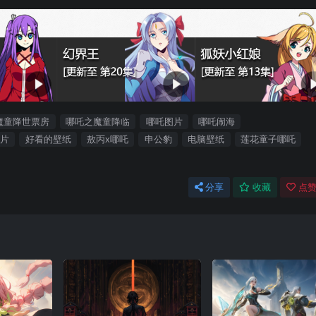
魔童降世票房
哪吒之魔童降临
哪吒图片
哪吒闹海
片
好看的壁纸
敖丙x哪吒
申公豹
电脑壁纸
莲花童子哪吒
分享
收藏
点赞