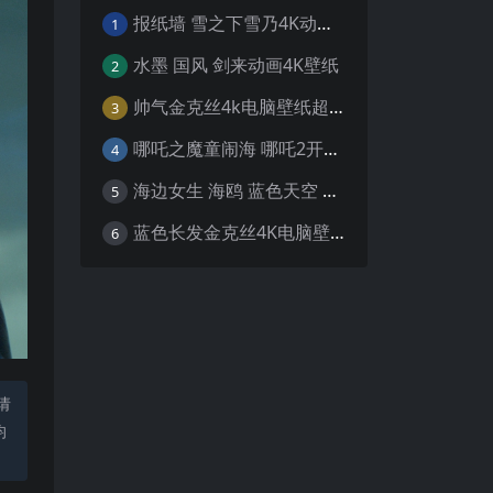
报纸墙 雪之下雪乃4K动漫壁纸
1
水墨 国风 剑来动画4K壁纸
2
帅气金克丝4k电脑壁纸超清
3
哪吒之魔童闹海 哪吒2开场4K壁纸
4
海边女生 海鸥 蓝色天空 4K壁纸
5
蓝色长发金克丝4K电脑壁纸
6
请
均