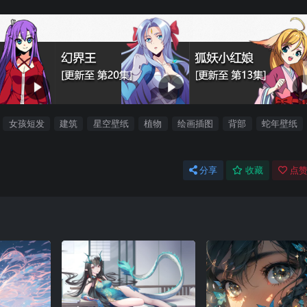
女孩短发
建筑
星空壁纸
植物
绘画插图
背部
蛇年壁纸
分享
收藏
点赞