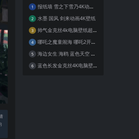
报纸墙 雪之下雪乃4K动漫壁纸
1
水墨 国风 剑来动画4K壁纸
2
帅气金克丝4k电脑壁纸超清
3
哪吒之魔童闹海 哪吒2开场4K壁纸
4
海边女生 海鸥 蓝色天空 4K壁纸
5
蓝色长发金克丝4K电脑壁纸
6
请
均