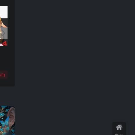
(
0
)