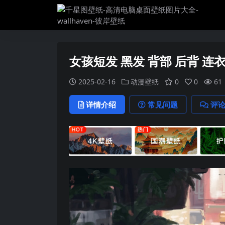
女孩短发 黑发 背部 后背 连
2025-02-16
动漫壁纸
0
0
61
详情介绍
常见问题
评