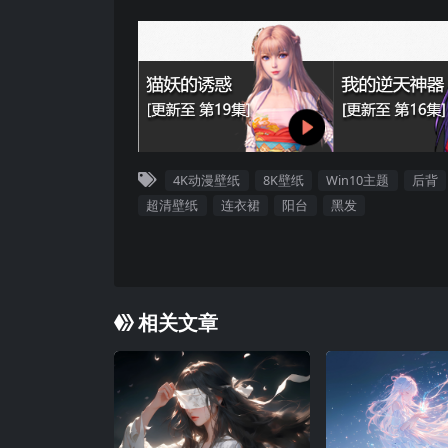
4K动漫壁纸
8K壁纸
Win10主题
后背
超清壁纸
连衣裙
阳台
黑发
相关文章