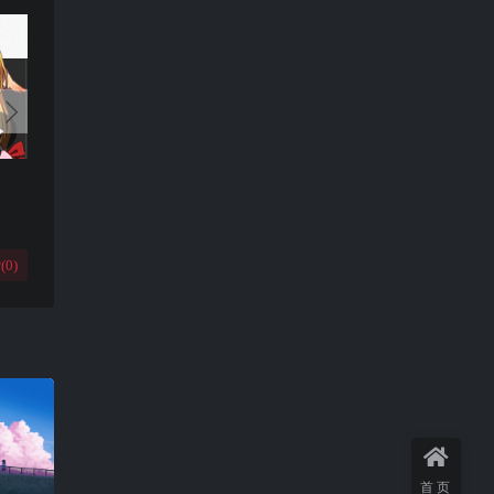
(
0
)
首页