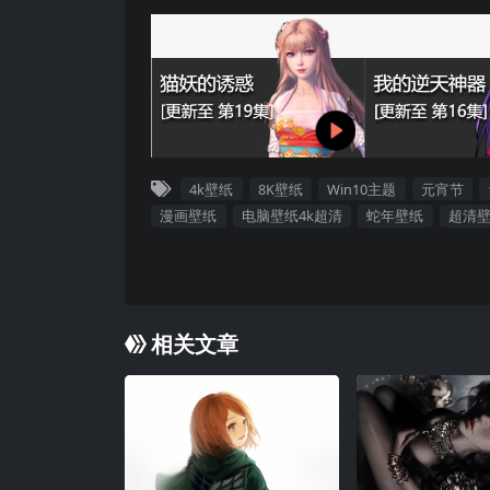
4k壁纸
8K壁纸
Win10主题
元宵节
漫画壁纸
电脑壁纸4k超清
蛇年壁纸
超清
相关文章