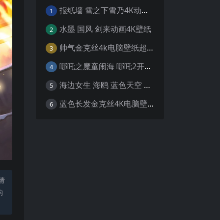
报纸墙 雪之下雪乃4K动漫壁纸
1
水墨 国风 剑来动画4K壁纸
2
帅气金克丝4k电脑壁纸超清
3
哪吒之魔童闹海 哪吒2开场4K壁纸
4
海边女生 海鸥 蓝色天空 4K壁纸
5
蓝色长发金克丝4K电脑壁纸
6
请
均