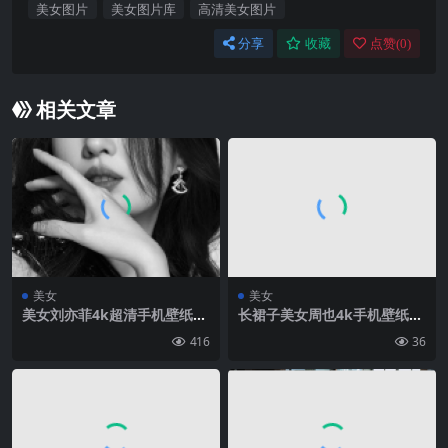
美女图片
美女图片库
高清美女图片
分享
收藏
点赞(
0
)
相关文章
美女
美女
美女刘亦菲4k超清手机壁纸全
长裙子美女周也4k手机壁纸竖
屏
屏
416
36