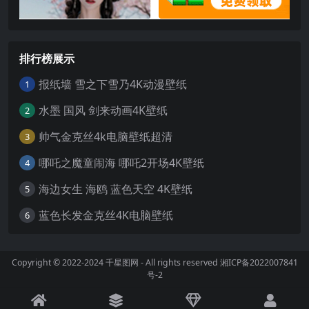
排行榜展示
报纸墙 雪之下雪乃4K动漫壁纸
1
水墨 国风 剑来动画4K壁纸
2
帅气金克丝4k电脑壁纸超清
3
哪吒之魔童闹海 哪吒2开场4K壁纸
4
海边女生 海鸥 蓝色天空 4K壁纸
5
蓝色长发金克丝4K电脑壁纸
6
Copyright © 2022-2024
千星图网
- All rights reserved
湘ICP备2022007841
号-2