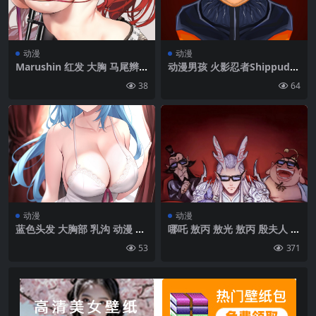
动漫
动漫
Marushin 红发 大胸 马尾辫
动漫男孩 火影忍者Shippude
持枪女孩 腹部 肚脐 动漫 动漫
n Uzumaki火影忍者 鸣人
38
64
女孩 Tengen Toppa Gurren
（动漫） 肖像展示 简单背景
Lagann 肖像展示 比基尼上衣
极简主义|950×1900
枪 武器 狙击步枪 大腿高 短裤
肘部手套 手套 无指手套 Littn
er Yoko 不匹配的手套 脸红|
1127×2025
动漫
动漫
蓝色头发 大胸部 乳沟 动漫 动
哪吒 敖丙 敖光 敖丙 殷夫人 太
漫女孩 白色连衣裙 靠窗 肖像
乙真人 申公豹 搞笑版4k手机
53
371
展示 脸红 马女孩 尾巴 连衣裙
壁纸竖屏
Uma Musume Pretty Derb
y Mejiro Ardan（Uma Mus
eme） 紫色眼睛|2537×4049