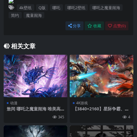
4k壁纸
Q版
哪吒
哪吒2壁纸
哪吒之魔童闹海
简约
魔童闹海
分享
收藏
点赞(
0
)
相关文章
动漫
4K游戏
敖闰 哪吒之魔童闹海 唯美高
【3840×2160】星际争霸、暗
清4k手机壁纸图片
黑破坏神、和尚、女侠、4K游
345
4
戏壁纸