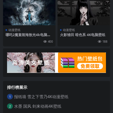
动漫壁纸
动漫壁纸
哪吒2魔童闹海敖光4k电脑壁
火影雏田 暗色系 4K电脑壁纸
纸
400
188
排行榜展示
报纸墙 雪之下雪乃4K动漫壁纸
1
水墨 国风 剑来动画4K壁纸
2