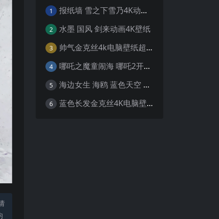
报纸墙 雪之下雪乃4K动漫壁纸
1
水墨 国风 剑来动画4K壁纸
2
帅气金克丝4k电脑壁纸超清
3
哪吒之魔童闹海 哪吒2开场4K壁纸
4
海边女生 海鸥 蓝色天空 4K壁纸
5
蓝色长发金克丝4K电脑壁纸
6
请
均