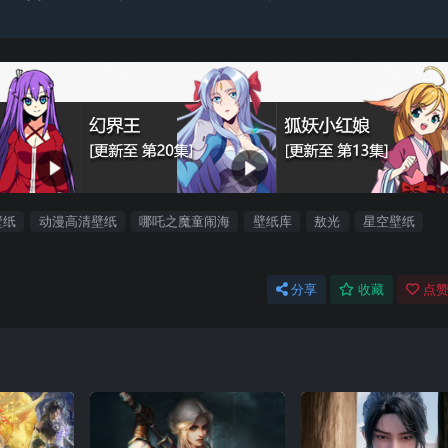
壁纸
动漫高清壁纸
哪吒之魔童闹海
壁纸库
敖光
星空壁纸
分享
收藏
点赞