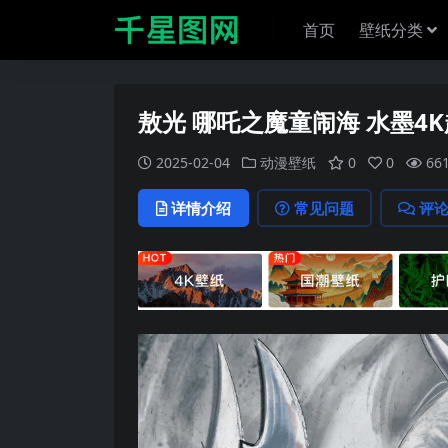
首页
壁纸分类
敖光 哪吒之魔童闹海 水墨4
2025-02-04
动漫壁纸
0
0
66
详情介绍
常见问题
评