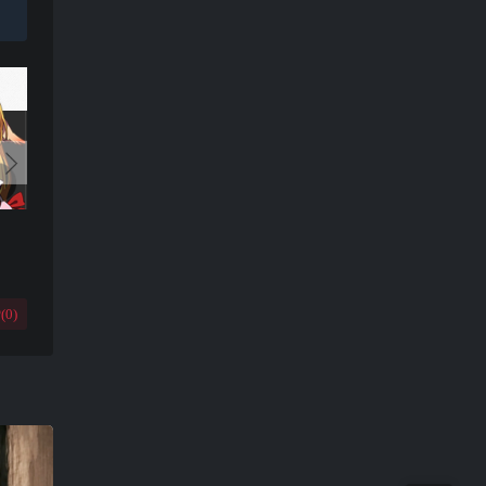
(
0
)