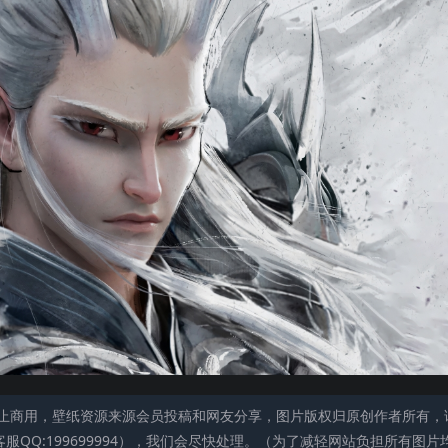
止商用，壁纸资源来源会员投稿和网友分享，图片版权归原创作者所有，
QQ:199699994），我们会尽快处理。（为了减轻网站负担所有图片