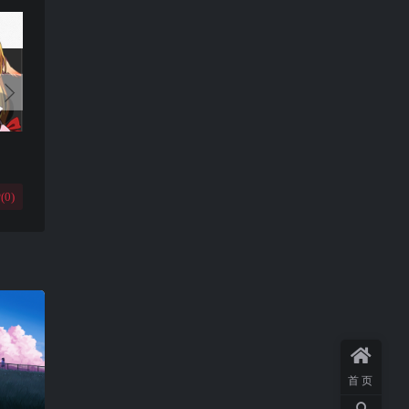
(
0
)
首页