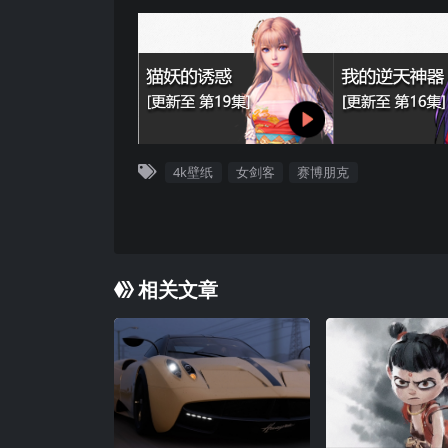
4k壁纸
女剑客
赛博朋克
相关文章