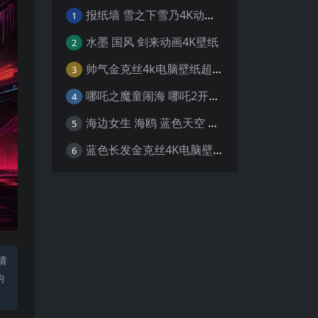
报纸墙 雪之下雪乃4K动漫壁纸
1
水墨 国风 剑来动画4K壁纸
2
帅气金克丝4k电脑壁纸超清
3
哪吒之魔童闹海 哪吒2开场4K壁纸
4
海边女生 海鸥 蓝色天空 4K壁纸
5
蓝色长发金克丝4K电脑壁纸
6
请
均