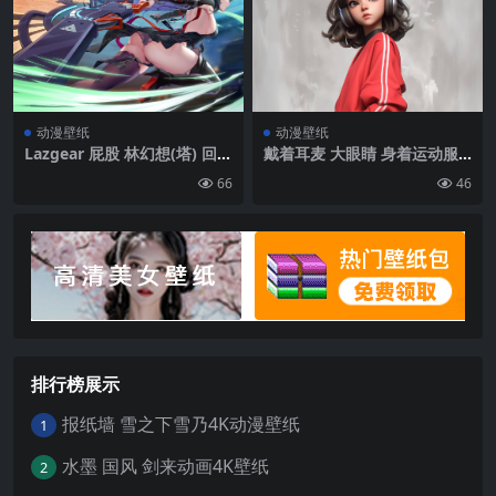
动漫壁纸
动漫壁纸
Lazgear 屁股 林幻想(塔) 回来
戴着耳麦 大眼睛 身着运动服
sideboob 腋窝 绿色的眼睛 浓
的短发动漫少女萝莉高清桌面
66
46
密的大腿 大乳房 长头发 看着
壁纸图片
观众 大腿 无鞍的 屁股脸颊 动
漫女孩 塔的幻想 后视图 黑色
的头发 浓密的屁股 内裤 紫色
的内裤 武器 内衣 高跟鞋靴子
靴子 长袜 黑色的裙子 裙子 紫
色长筒袜 回想起来 跑步 两个
音调的头发 手肘手套 高跟鞋
露指手套 ahoge Pixiv | 3840
x2160
排行榜展示
报纸墙 雪之下雪乃4K动漫壁纸
1
水墨 国风 剑来动画4K壁纸
2