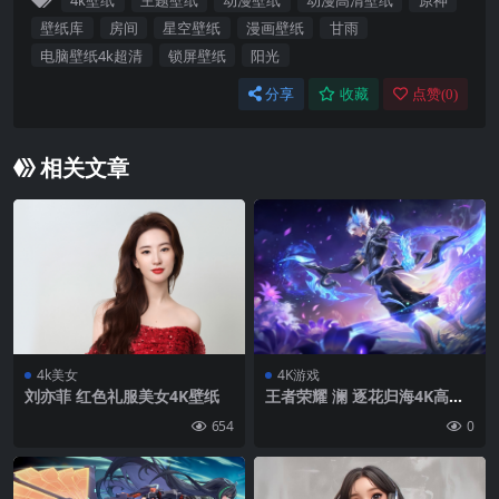
4k壁纸
主题壁纸
动漫壁纸
动漫高清壁纸
原神
壁纸库
房间
星空壁纸
漫画壁纸
甘雨
电脑壁纸4k超清
锁屏壁纸
阳光
分享
收藏
点赞(
0
)
相关文章
4k美女
4K游戏
刘亦菲 红色礼服美女4K壁纸
王者荣耀 澜 逐花归海4K高清
壁纸3840×2400
654
0