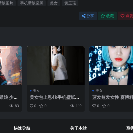
壁纸图片
手机壁纸竖屏
美女
黄玉瑶
分享
收藏
点赞
美女
美女
猫娘 少女
美女包上恩4k手机壁纸竖
蓝发短发女性 赛博
屏
数字背景人像
83
0
0
119
0
0
快速导航
关于本站
联