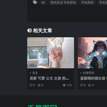
4K
壁纸高清 手机壁纸
手机壁纸
手机
相关文章
美女
动漫壁纸
居家 可爱 公主 女孩 粉色
蓝眼睛的猫女孩 
裙子 4k 美女 手机 壁纸
兽耳 4k动漫壁纸
0
0
123
0
0