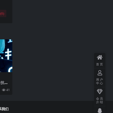
(
0
)
首页
用户
科技风
中心
41
会员
介绍
系我们