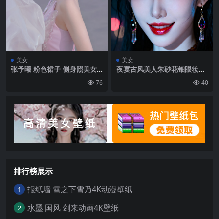
美女
美女
张予曦 粉色裙子 侧身照美女4
夜宴古风美人朱砂花钿眼妆写
k手机壁纸图片
真
76
40
排行榜展示
报纸墙 雪之下雪乃4K动漫壁纸
1
水墨 国风 剑来动画4K壁纸
2