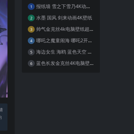
报纸墙 雪之下雪乃4K动漫壁纸
1
水墨 国风 剑来动画4K壁纸
2
帅气金克丝4k电脑壁纸超清
3
哪吒之魔童闹海 哪吒2开场4K壁纸
4
海边女生 海鸥 蓝色天空 4K壁纸
5
蓝色长发金克丝4K电脑壁纸
6
请
均