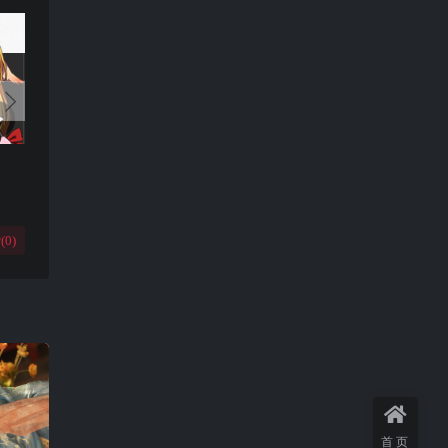
(
0
)
首页