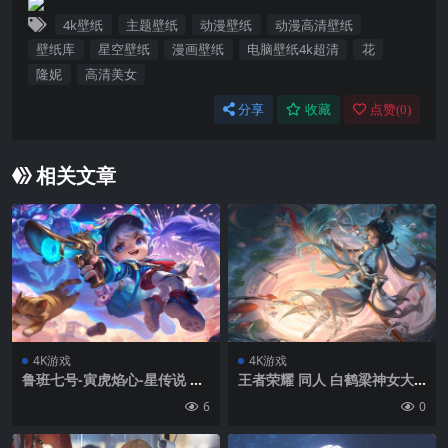
4k壁纸
主题壁纸
动漫壁纸
动漫高清壁纸
壁纸库
星空壁纸
漫画壁纸
电脑壁纸4k超清
花
隆妮
高清美女
分享
收藏
点赞(
0
)
相关文章
4K游戏
4K游戏
鲁班七号-寅虎焰心-星传说 王
王者荣耀 同人 白鹤梁神女大
者荣耀 4K高清游戏壁纸
乔4K壁纸
6
0