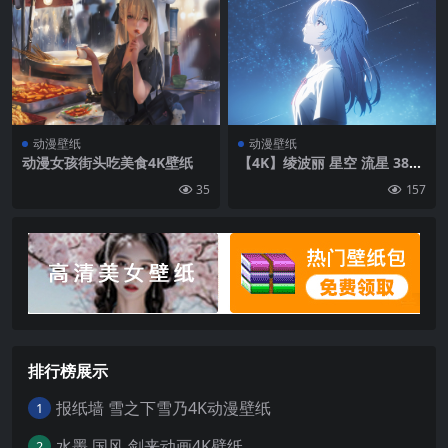
动漫壁纸
动漫壁纸
动漫女孩街头吃美食4K壁纸
【4K】绫波丽 星空 流星 3840
×2160高清壁纸
35
157
排行榜展示
报纸墙 雪之下雪乃4K动漫壁纸
1
水墨 国风 剑来动画4K壁纸
2