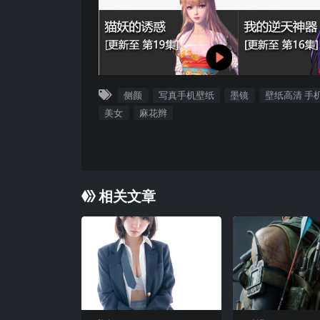
侧颜
写真手机壁纸
墨镜
壁纸高清 手
美女
麻花辫
相关文章