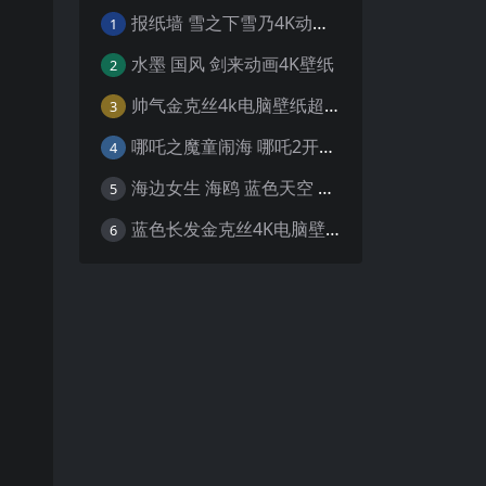
报纸墙 雪之下雪乃4K动漫壁纸
1
水墨 国风 剑来动画4K壁纸
2
帅气金克丝4k电脑壁纸超清
3
哪吒之魔童闹海 哪吒2开场4K壁纸
4
海边女生 海鸥 蓝色天空 4K壁纸
5
蓝色长发金克丝4K电脑壁纸
6