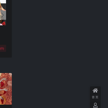
(
0
)
首页