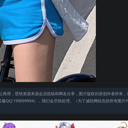
止商用，壁纸资源来源会员投稿和网友分享，图片版权归原创作者所有，
QQ:199699994），我们会尽快处理。（为了减轻网站负担所有图片