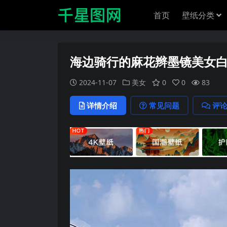
首页
壁纸分类
海边骑行的麻花辫墨镜美女
2024-11-07
美女
0
0
83
详情介绍
常见问题
评