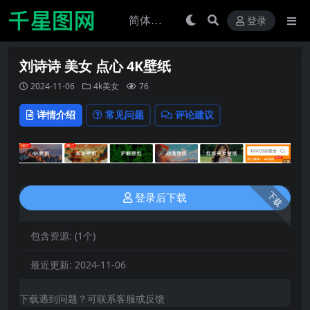
登录
刘诗诗 美女 点心 4K壁纸
2024-11-06
4k美女
76
详情介绍
常见问题
评论建议
下载
登录后下载
包含资源:
(1个)
最近更新:
2024-11-06
下载遇到问题？可联系客服或反馈