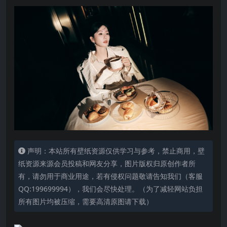
声明：本站所有壁纸资源仅供学习与参考，禁止商用，壁
纸资源来源会员投稿和网友分享，图片版权归原创作者所
有，请勿用于商业用途，若有侵权问题敬请告知我们（客服
QQ:199699994），我们会尽快处理。（为了减轻网站负担
所有图片均被压缩，需要高清原图请下载）