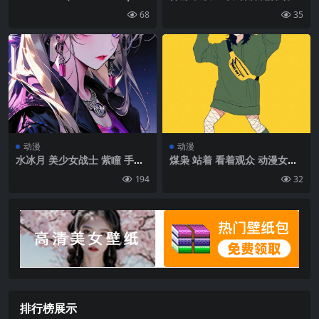
t） 观看观众 动漫 Genshin I
动漫女孩 肖像展示 胸部 连裤
68
35
mpact 肖像展示 torii 发中之
袜 花瓣 黄色眼睛 角 尖耳朵 A
花 花瓣 花朵 人工智能艺术|1
rknights|1080×1920
024×2048
动漫
动漫
水冰月 美少女战士 紫瞳 手机
煤枭 站着 看着观众 动漫女孩
壁纸图片
肖像展示 日语 简单背景 黄色
194
32
背景 极简主义 数字艺术|1200
×2133
排行榜展示