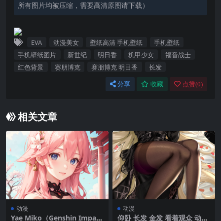
所有图片均被压缩，需要高清原图请下载）
EVA
动漫美女
壁纸高清 手机壁纸
手机壁纸
手机壁纸图片
新世纪
明日香
机甲少女
福音战士
红色背景
赛朋博克
赛朋博克 明日香
长发
分享
收藏
点赞(
0
)
相关文章
动漫
动漫
Yae Miko（Genshin Impac
仰卧 长发 金发 看着观众 动漫