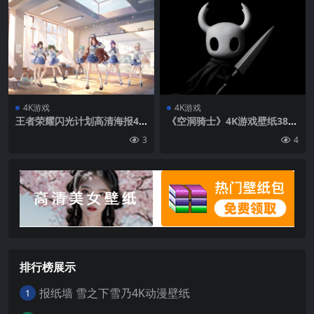
4K游戏
4K游戏
王者荣耀闪光计划高清海报4k
《空洞骑士》4K游戏壁纸384
电脑壁纸
0×2160
3
4
排行榜展示
报纸墙 雪之下雪乃4K动漫壁纸
1