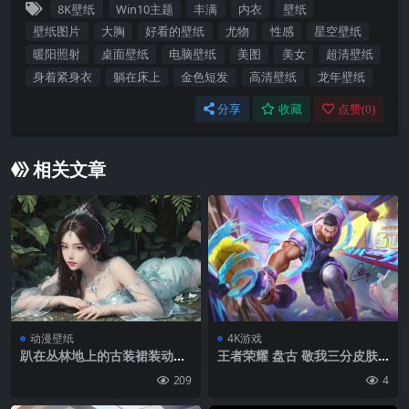
8K壁纸
Win10主题
丰满
内衣
壁纸
壁纸图片
大胸
好看的壁纸
尤物
性感
星空壁纸
暖阳照射
桌面壁纸
电脑壁纸
美图
美女
超清壁纸
身着紧身衣
躺在床上
金色短发
高清壁纸
龙年壁纸
分享
收藏
点赞(
0
)
相关文章
动漫壁纸
4K游戏
趴在丛林地上的古装裙装动漫
王者荣耀 盘古 敬我三分皮肤
美女壁纸图片
超清4K壁纸
209
4