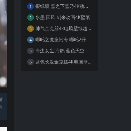
报纸墙 雪之下雪乃4K动漫壁纸
1
水墨 国风 剑来动画4K壁纸
2
帅气金克丝4k电脑壁纸超清
3
哪吒之魔童闹海 哪吒2开场4K壁纸
4
海边女生 海鸥 蓝色天空 4K壁纸
5
蓝色长发金克丝4K电脑壁纸
6
请
均