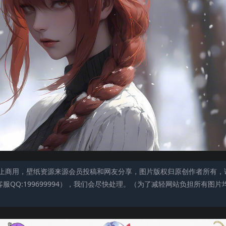
止商用，壁纸资源来源会员投稿和网友分享，图片版权归原创作者所有，
QQ:199699994），我们会尽快处理。（为了减轻网站负担所有图片