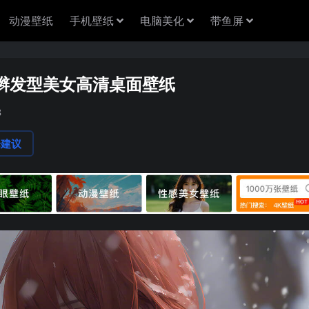
动漫壁纸
手机壁纸
电脑美化
带鱼屏
花辫发型美女高清桌面壁纸
8
论建议