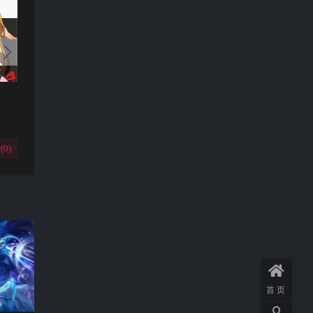
(
0
)
首页