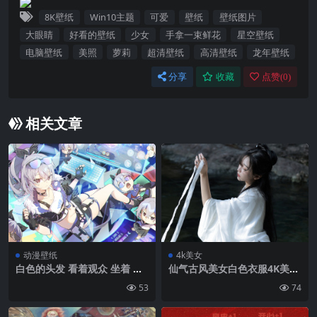
8K壁纸
Win10主题
可爱
壁纸
壁纸图片
大眼睛
好看的壁纸
少女
手拿一束鲜花
星空壁纸
电脑壁纸
美照
萝莉
超清壁纸
高清壁纸
龙年壁纸
分享
收藏
点赞(
0
)
相关文章
动漫壁纸
4k美女
白色的头发 看着观众 坐着 马
仙气古风美女白色衣服4K美女
尾辫 乳沟 动漫 动漫女孩 键盘
壁纸
53
74
全息 全息图 再加上一双无指
手套 超短裤 赤壁Honkai:星轨
Bronya Zaychik 银狼(Honk