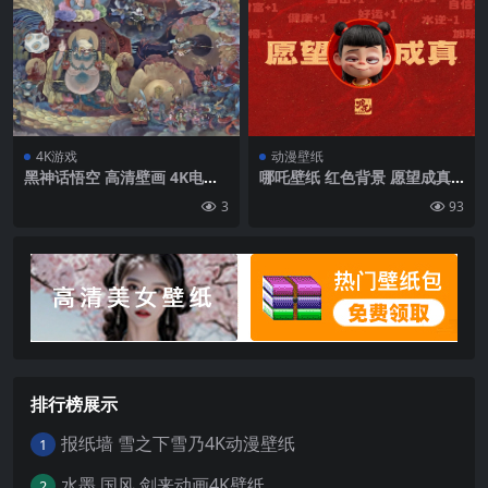
ai:恒星轨道) 手套| 4000 x22
50
4K游戏
动漫壁纸
黑神话悟空 高清壁画 4K电脑
哪吒壁纸 红色背景 愿望成真
壁纸 3840×2160
哪吒2可爱壁纸图片
3
93
排行榜展示
报纸墙 雪之下雪乃4K动漫壁纸
1
水墨 国风 剑来动画4K壁纸
2