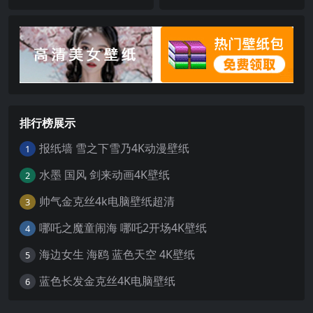
排行榜展示
报纸墙 雪之下雪乃4K动漫壁纸
1
水墨 国风 剑来动画4K壁纸
2
帅气金克丝4k电脑壁纸超清
3
哪吒之魔童闹海 哪吒2开场4K壁纸
4
海边女生 海鸥 蓝色天空 4K壁纸
5
蓝色长发金克丝4K电脑壁纸
6