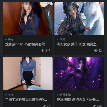
美女
动漫
沈青黛Cosplay娇媚身姿写真
奇幻女孩 辫子 长发 幽灵之刃
美照手机壁纸
鹿 鹿角 手机壁纸 4K壁纸
347
42
美女
动漫壁纸
丰腴丰满身材美女嫩模深V蓝
厚涂 蝴蝶 高清美女卡莎4k电
衫搭配黑色短裙丝袜手机壁纸
脑壁纸
77
298