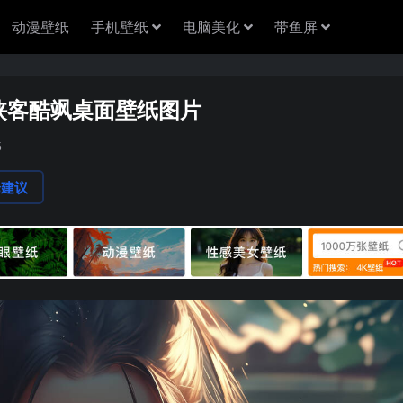
动漫壁纸
手机壁纸
电脑美化
带鱼屏
侠客酷飒桌面壁纸图片
5
论建议