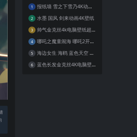
报纸墙 雪之下雪乃4K动漫壁纸
1
水墨 国风 剑来动画4K壁纸
2
帅气金克丝4k电脑壁纸超清
3
哪吒之魔童闹海 哪吒2开场4K壁纸
4
海边女生 海鸥 蓝色天空 4K壁纸
5
蓝色长发金克丝4K电脑壁纸
6
请
均