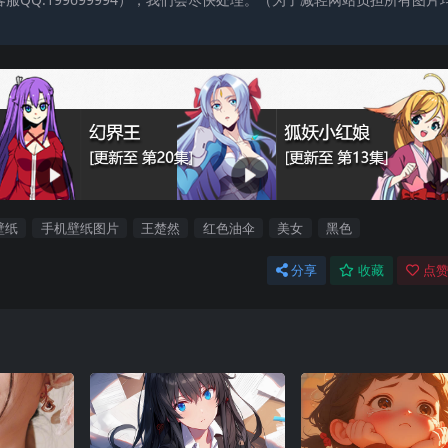
壁纸
手机壁纸图片
王楚然
红色油伞
美女
黑色
分享
收藏
点赞