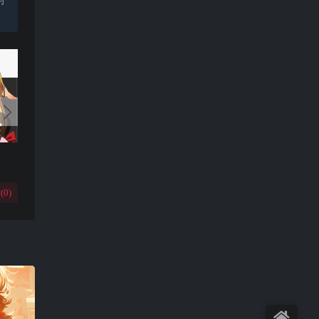
(
0
)