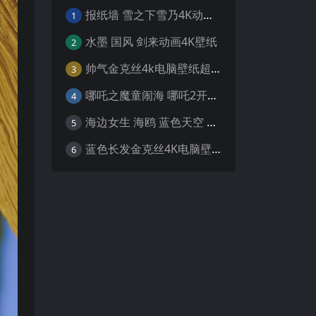
报纸墙 雪之下雪乃4K动漫壁纸
1
水墨 国风 剑来动画4K壁纸
2
帅气金克丝4k电脑壁纸超清
3
哪吒之魔童闹海 哪吒2开场4K壁纸
4
海边女生 海鸥 蓝色天空 4K壁纸
5
蓝色长发金克丝4K电脑壁纸
6