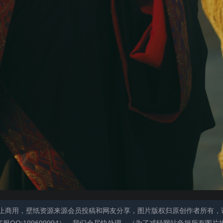
止商用，壁纸资源来源会员投稿和网友分享，图片版权归原创作者所有，
QQ:199699994），我们会尽快处理。（为了减轻网站负担所有图片