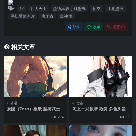
4K
四大天王
壁纸高清 手机壁纸
悟空
手机壁纸
手机壁纸图片
魔里青
黑神话
分享
收藏
点赞(
0
)
相关文章
动漫
动漫
索隆（Zoro）壁纸 腰挎武士
闭上一只眼睛 微笑 多色头发
刀 身材健壮的索隆手机壁纸
动漫 动漫女孩 赛博朋克：Edg
294
23
erunner Lucyna Kushinada
（赛博朋克 Edgerunner） 肖
像展示 白色背景 简单背景|40
00×7188