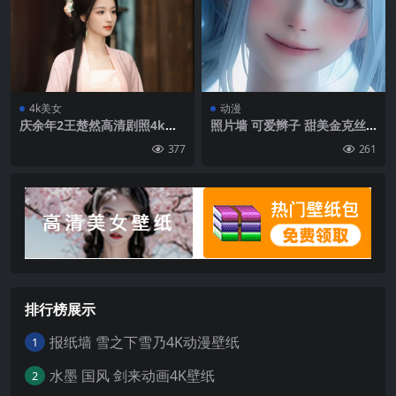
4k美女
动漫
庆余年2王楚然高清剧照4k电
照片墙 可爱辫子 甜美金克丝 4
脑壁纸
k手机壁纸
377
261
排行榜展示
报纸墙 雪之下雪乃4K动漫壁纸
1
水墨 国风 剑来动画4K壁纸
2