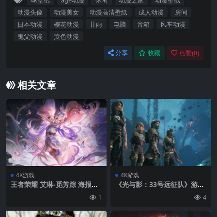
4k壁纸
age动漫
休闲
动漫之家
动漫壁纸
动漫头像
动漫美女
动漫高清壁纸
成人动漫
房间
日本动漫
樱花动漫
甘雨
电脑
音箱
风车动漫
鬼父动漫
黄色动漫
分享
收藏
点赞(
0
)
相关文章
4K游戏
4K游戏
王者荣耀 艾琳-觅芳踪 海报原
《光与影：33号远征队》游戏
画3840×2400高清壁纸
人物风景3440×1440游戏壁纸
1
4