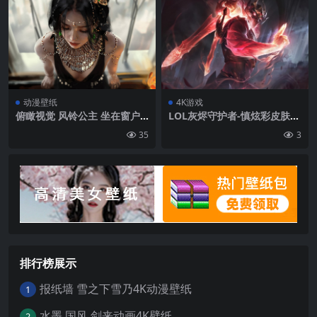
动漫壁纸
4K游戏
俯瞰视觉 风铃公主 坐在窗户
LOL灰烬守护者-慎炫彩皮肤原
边上的性感风铃公主插画壁纸
画4K壁纸3840×2160
35
3
图片
排行榜展示
报纸墙 雪之下雪乃4K动漫壁纸
1
水墨 国风 剑来动画4K壁纸
2