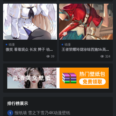
动漫
动漫
微笑 看着观众 长发 辫子 动漫
王者荣耀玲珑珍味西施5k高清
动漫女孩 肖像展示 连裤袜 天
手机壁纸
39
324
使翅膀 翅膀 脸红 云朵|1500×
2667
排行榜展示
报纸墙 雪之下雪乃4K动漫壁纸
1