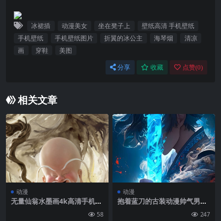
冰裙插
动漫美女
坐在凳子上
壁纸高清 手机壁纸
手机壁纸
手机壁纸图片
折翼的冰公主
海琴烟
清凉
画
穿鞋
美图
分享
收藏
点赞(
0
)
相关文章
动漫
动漫
无量仙翁水墨画4k高清手机壁
抱着蓝刀的古装动漫帅气男生
纸图片
美图手机壁纸
58
247