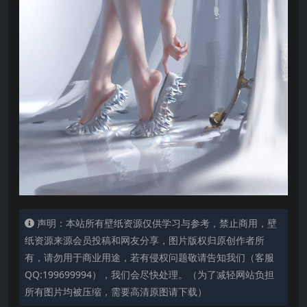
声明：本站所有壁纸资源仅供学习与参考，禁止商用，壁
纸资源来源会员投稿和网友分享，图片版权归原创作者所
有，请勿用于商业用途，若有侵权问题敬请告知我们（客服
QQ:199699994），我们会尽快处理。（为了减轻网站负担
所有图片均被压缩，需要高清原图请下载）